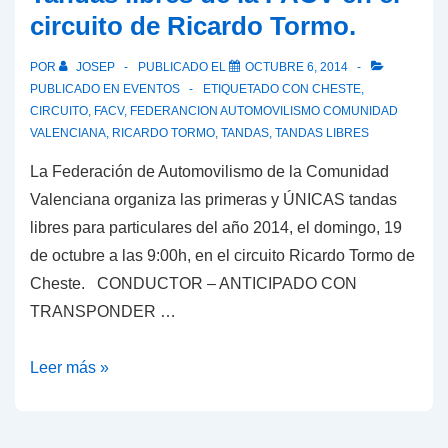
circuito de Ricardo Tormo.
POR
JOSEP
PUBLICADO EL
OCTUBRE 6, 2014
PUBLICADO EN
EVENTOS
ETIQUETADO CON
CHESTE
,
CIRCUITO
,
FACV
,
FEDERANCION AUTOMOVILISMO COMUNIDAD
VALENCIANA
,
RICARDO TORMO
,
TANDAS
,
TANDAS LIBRES
La Federación de Automovilismo de la Comunidad
Valenciana organiza las primeras y ÚNICAS tandas
libres para particulares del año 2014, el domingo, 19
de octubre a las 9:00h, en el circuito Ricardo Tormo de
Cheste. CONDUCTOR – ANTICIPADO CON
TRANSPONDER …
Tandas
Leer más »
libres
de