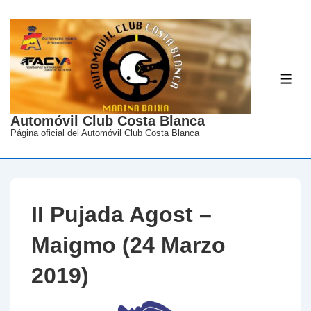
↓
Saltar
al
contenido
ME
principal
Automóvil Club Costa Blanca
Página oficial del Automóvil Club Costa Blanca
II Pujada Agost –
Maigmo (24 Marzo
2019)