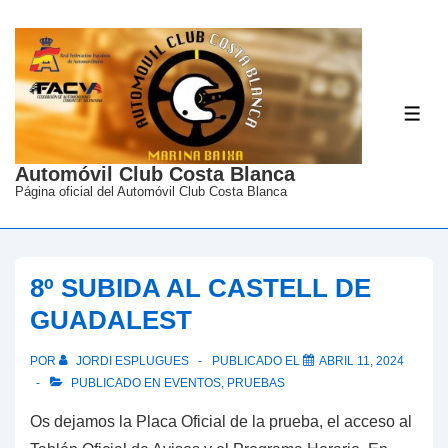
↓
Saltar
al
contenido
ME
principal
Automóvil Club Costa Blanca
Página oficial del Automóvil Club Costa Blanca
8º SUBIDA AL CASTELL DE
GUADALEST
POR
JORDI ESPLUGUES
PUBLICADO EL
ABRIL 11, 2024
PUBLICADO EN
EVENTOS
,
PRUEBAS
Os dejamos la Placa Oficial de la prueba, el acceso al