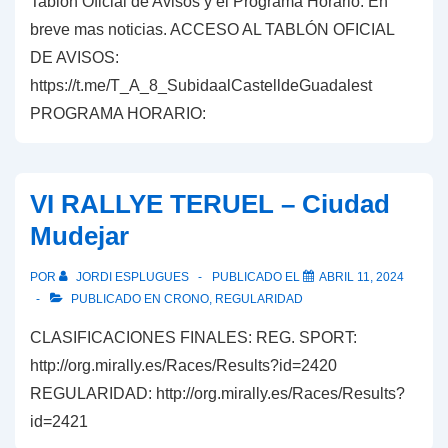
Tablón Oficial de Avisos y el Programa Horario. En
breve mas noticias. ACCESO AL TABLÓN OFICIAL
DE AVISOS:
https://t.me/T_A_8_SubidaalCastelldeGuadalest
PROGRAMA HORARIO:
VI RALLYE TERUEL – Ciudad
Mudejar
POR
JORDI ESPLUGUES
PUBLICADO EL
ABRIL 11, 2024
PUBLICADO EN
CRONO
,
REGULARIDAD
CLASIFICACIONES FINALES: REG. SPORT:
http://org.mirally.es/Races/Results?id=2420
REGULARIDAD: http://org.mirally.es/Races/Results?
id=2421