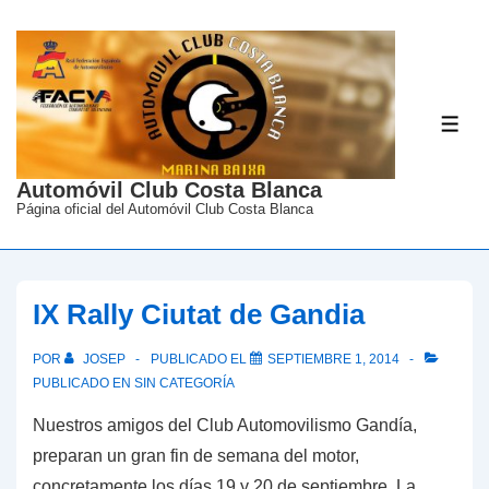
↓
Saltar
al
contenido
ME
principal
Automóvil Club Costa Blanca
Página oficial del Automóvil Club Costa Blanca
IX Rally Ciutat de Gandia
POR
JOSEP
PUBLICADO EL
SEPTIEMBRE 1, 2014
PUBLICADO EN
SIN CATEGORÍA
Nuestros amigos del Club Automovilismo Gandía,
preparan un gran fin de semana del motor,
concretamente los días 19 y 20 de septiembre. La