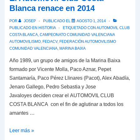
Blanca renace en 2014
POR
JOSEP
PUBLICADO EL
AGOSTO 1, 2014
PUBLICADO EN
HISTORIA
ETIQUETADO CON
AUTOMOVIL CLUB
COSTA BLANCA
,
CAMPEONATO COMUNIDAD VALENCIANA
AUTOMOVILISMO
,
FEDACV
,
FEDERACIÓN AUTOMOVILISMO
COMUNIDAD VALENCIANA
,
MARINA BAIXA
Año 1989, un grupo de amigos de la Marina Baixa
formado por Vicente Molla, Paco Aznar, Pepet
Santamaría, Paco Pérez Llinares (Pacot), Alex Abadía,
Jenaro Gallego, Pedro Sebastia y Jose
Javaloyes deciden crear el AUTOMOVIL CLUB
COSTA BLANCA con el fin de aglutinar a todos los
amantes …
El
Leer más »
Automóvil