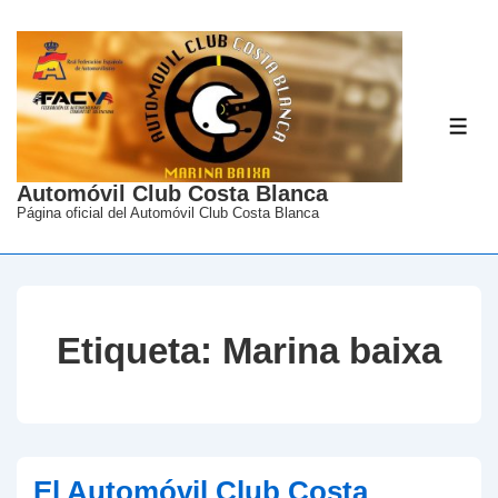
↓
Saltar
al
contenido
ME
principal
Automóvil Club Costa Blanca
Página oficial del Automóvil Club Costa Blanca
Etiqueta:
Marina baixa
El Automóvil Club Costa