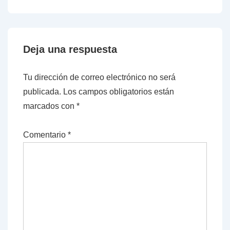
anterior
siguiente
entradas
es
es
Deja una respuesta
Tu dirección de correo electrónico no será
publicada.
Los campos obligatorios están
marcados con
*
Comentario
*