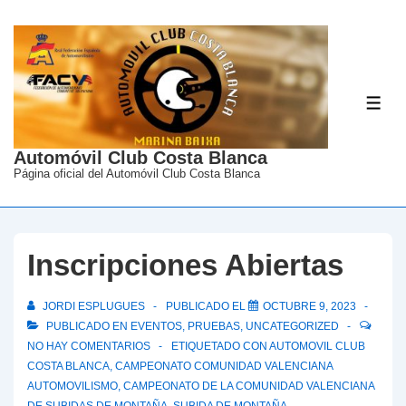
↓
Saltar
al
contenido
ME
principal
Automóvil Club Costa Blanca
Página oficial del Automóvil Club Costa Blanca
Inscripciones Abiertas
JORDI ESPLUGUES
PUBLICADO EL
OCTUBRE 9, 2023
PUBLICADO EN
EVENTOS
,
PRUEBAS
,
UNCATEGORIZED
NO HAY COMENTARIOS
ETIQUETADO CON
AUTOMOVIL CLUB
COSTA BLANCA
,
CAMPEONATO COMUNIDAD VALENCIANA
AUTOMOVILISMO
,
CAMPEONATO DE LA COMUNIDAD VALENCIANA
DE SUBIDAS DE MONTAÑA
,
SUBIDA DE MONTAÑA