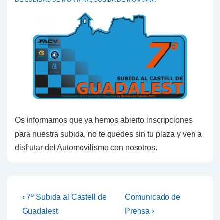
Os informamos que ya hemos abierto inscripciones
para nuestra subida, no te quedes sin tu plaza y ven a
disfrutar del Automovilismo con nosotros.
Navegación
La
La
‹ 7º Subida al Castell de
Comunicado de
entrada
entrada
de
Guadalest
Prensa ›