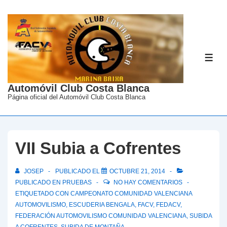
↓
Saltar
al
contenido
ME
principal
Automóvil Club Costa Blanca
Página oficial del Automóvil Club Costa Blanca
VII Subia a Cofrentes
JOSEP
PUBLICADO EL
OCTUBRE 21, 2014
PUBLICADO EN
PRUEBAS
NO HAY COMENTARIOS
ETIQUETADO CON
CAMPEONATO COMUNIDAD VALENCIANA
AUTOMOVILISMO
,
ESCUDERIA BENGALA
,
FACV
,
FEDACV
,
FEDERACIÓN AUTOMOVILISMO COMUNIDAD VALENCIANA
,
SUBIDA
A COFRENTES
,
SUBIDA DE MONTAÑA