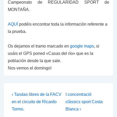
Campeonato de REGULARIDAD SPORT de
MONTAÑA.
AQUÍ
podéis encontrar toda la información referente a
la prueba.
Os dejamos el tramo marcado en
google maps
, si
usáis el GPS poned «Casas del río» que es la
población desde la que sale.
Nos vemos el domingo!
Navegación
La
La
‹ Tandas libres de la FACV
I concentració
entrada
entrada
de
en el circuito de Ricardo
clàssics sport Costa
anterior
siguiente
Tormo.
Blanca ›
entradas
es
es