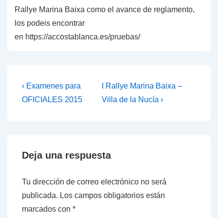
Rallye Marina Baixa como el avance de reglamento,
los podeis encontrar
en https://accostablanca.es/pruebas/
Navegación
La
La
‹ Examenes para
I Rallye Marina Baixa –
entrada
entrada
de
OFICIALES 2015
Villa de la Nucía ›
anterior
siguiente
entradas
es
es
Deja una respuesta
Tu dirección de correo electrónico no será
publicada.
Los campos obligatorios están
marcados con
*