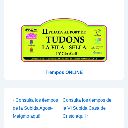
Tiempos ONLINE
Navegación
La
La
‹ Consulta los tiempos
Consulta los tiempos de
entrada
entrada
de
de la Subida Agost-
la VI Subida Casa de
anterior
siguiente
Maigmo aquí!
Cristo aquí! ›
entradas
es
es